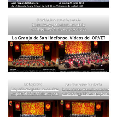
El Soldadito- Luisa Fernanda
https://www.youtube.com/watch?
v=7FKEGk707XM&feature=youtu.be
La Granja de San Ildefonso
.
Vídeos del ORVET
La Bejarana
Las Corasrias-Banderita
https://www.youtube.com/watch?
https://www.youtube.com/watch?
v=q2bzQ6lCC_A&feature=youtu.be
v=ixfVJ5nNgU0&feature=youtu.be