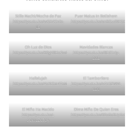
Stille Nacht/Noche de Paz
Puer Natus In Betlehem
https://youtu.be/wGA4Onle-
https://youtu.be/snRGud0FGAk
1E
Oh Luz de Dios
Navidades Blancas
https://youtu.be/K0gV8Ho2wAw
https://youtu.be/8FdEniy-
BwE
Hallelujah
El Tamborilero
https://youtu.be/4oi1Gm4ZxMY
https://youtu.be/vZn5PNW-
CD0
El Niño Ha Nacido
Dime Niño De Quien Eres
https://youtu.be/-
https://youtu.be/02oRs3UpSoE
pCY1LZCTQk