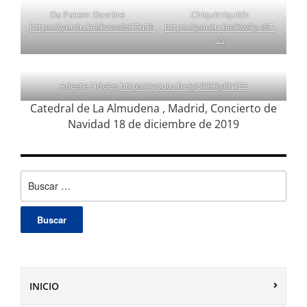
Da Pacem Domine
Chiquirriquitín
https://youtu.be/hww0zCEnF9Q
https://youtu.be/KwPy-I8T-
Ls
Adeste Fideles
https://youtu.be/yUPKRy0hYZE
Catedral de La Almudena , Madrid, Concierto de
Navidad 18 de diciembre de 2019
Buscar:
INICIO