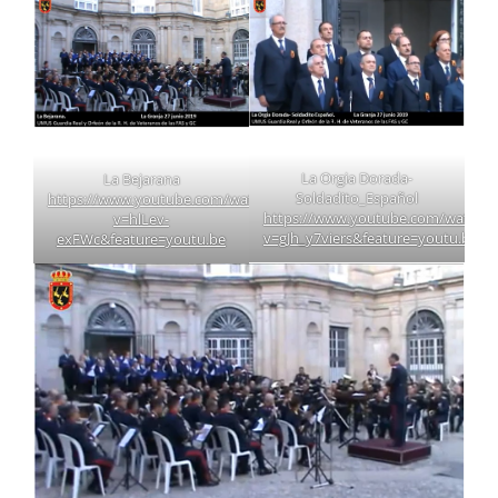
La Orgia Dorada-
La Bejarana
Soldadito_Español
https://www.youtube.com/watch?
https://www.youtube.com/watch?
v=hlLev-
v=gJh_y7viers&feature=youtu.be
exFWc&feature=youtu.be