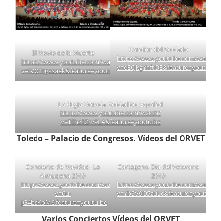
Canción del Soldado
El Novio de la Muerte
https://www.youtube.com/watch?
https://www.youtube.com/watch?
v=eEQkgYnftOE&feature=youtu.be
v=IVO1tgasaek&feature=youtu.be
La Orgia Dorada. Soldadito_Español
https://www.youtube.com/watch?
v=TEhz3Zrv9LA&feature=youtu.be
Toledo – Palacio de Congresos.
Vídeos del ORVET
Concierto de Navidad- La
Cartagena. Dia del Veterano
Almudena 2019
2019
https://www.youtube.com/watch?
https://www.youtube.com/watch?
v=6u-
v=YbSV9O5zuLc&feature=youtu.be
jG4bsKoM&feature=youtu.be
Varios Conciertos
Vídeos del ORVET