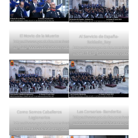
El Novio de la Muerte
Al Servicio de España-
https://www.youtube.com/watch?
Soldado_Soy
v=_Fw8_WVnSvc&feature=youtu.be
https://www.youtube.com/watch?
v=e4R1THfq_hs&feature=youtu.be
Las Corsarias- Banderita
Como Somos Caballeros
https://www.youtube.com/watch?
Legionarios
v=6mVpudbSnm8&feature=youtu.
https://www.youtube.com/watch?
v=Ic6ExFhkU2c&feature=youtu.be