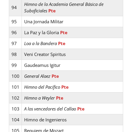
Himno de la Academia General Básica de
94
Suboficiales
Pte
95
Una Jornada Militar
96
La Paz y la Gloria
Pte
97
Loa a la Bandera
Pte
98
Veni Creator Spiritus
99
Gaudeamus Igitur
100
General Alaez
Pte
101
Himno del Pacífico
Pte
102
Himno a Weyler
Pte
103
A los vencedores del Callao
Pte
104
Himno de Ingenieros
105
Requiem de Mozart