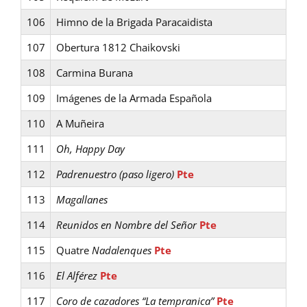
106
Himno de la Brigada Paracaidista
107
Obertura 1812 Chaikovski
108
Carmina Burana
109
Imágenes de la Armada Española
110
A Muñeira
111
Oh, Happy Day
112
Padrenuestro (paso ligero)
Pte
113
Magallanes
114
Reunidos en Nombre del Señor
Pte
115
Quatre
Nadalenques
Pte
116
El Alférez
Pte
117
Coro de cazadores “La tempranica”
Pte