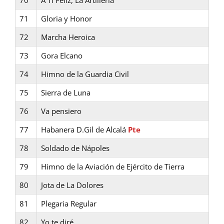
70
A Ti Feliz, La Artillería
71
Gloria y Honor
72
Marcha Heroica
73
Gora Elcano
74
Himno de la Guardia Civil
75
Sierra de Luna
76
Va pensiero
77
Habanera D.Gil de Alcalá
Pte
78
Soldado de Nápoles
79
Himno de la Aviación de Ejército de Tierra
80
Jota de La Dolores
81
Plegaria Regular
82
Yo te diré