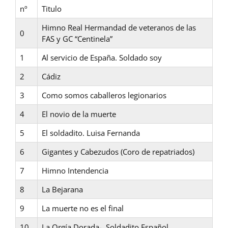
nº
Titulo
Himno Real Hermandad de veteranos de las
0
FAS y GC “Centinela”
1
Al servicio de España. Soldado soy
2
Cádiz
3
Como somos caballeros legionarios
4
El novio de la muerte
5
El soldadito. Luisa Fernanda
6
Gigantes y Cabezudos (Coro de repatriados)
7
Himno Intendencia
8
La Bejarana
9
La muerte no es el final
10
La Orgía Dorada- Soldadito Español